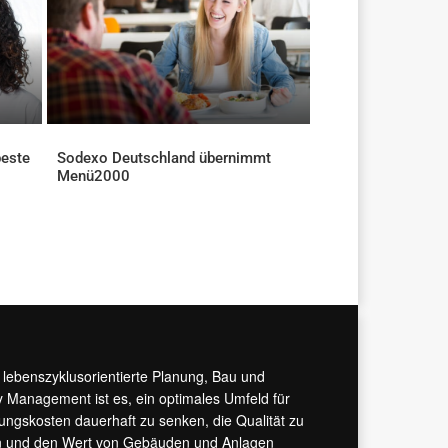
beste
Sodexo Deutschland übernimmt
Menü2000
AKTUELLES
r lebenszyklusorientierte Planung, Bau und
y Management ist es, ein optimales Umfeld für
tungskosten dauerhaft zu senken, die Qualität zu
hern und den Wert von Gebäuden und Anlagen