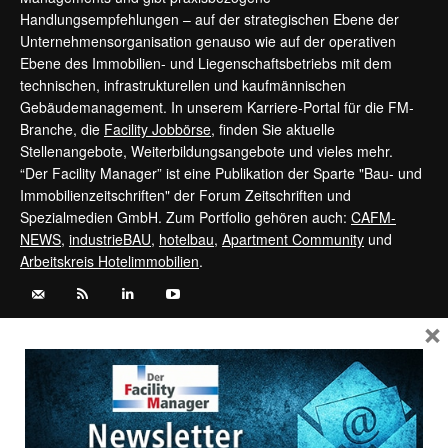
Handlungsempfehlungen – auf der strategischen Ebene der
Unternehmensorganisation genauso wie auf der operativen
Ebene des Immobilien- und Liegenschaftsbetriebs mit dem
technischen, infrastrukturellen und kaufmännischen
Gebäudemanagement. In unserem Karriere-Portal für die FM-
Branche, die
Facility Jobbörse
, finden Sie aktuelle
Stellenangebote, Weiterbildungsangebote und vieles mehr.
“Der Facility Manager” ist eine Publikation der Sparte "Bau- und
Immobilienzeitschriften" der Forum Zeitschriften und
Spezialmedien GmbH. Zum Portfolio gehören auch:
CAFM-
NEWS
,
industrieBAU
,
hotelbau
,
Apartment Community
und
Arbeitskreis Hotelimmobilien
.
×
Kontaktieren Sie uns:
service@forum-zeitschriften.de
Vertrag widerrufen