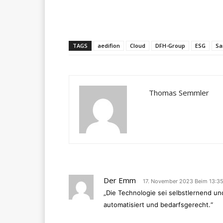
Teilen
TAGS
aedifion
Cloud
DFH-Group
ESG
Sa
Thomas Semmler
Der Emm
17. November 2023 Beim 13:3
„Die Technologie sei selbstlernend un
automatisiert und bedarfsgerecht.“