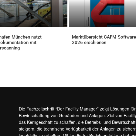
hafen München nutzt
Marktübersicht CAFM-Software
okumentation mit
2026 erschienen
AKTUELLES
rscanning
ELLES
Die Fachzeitschrift “Der Facility Manager” zeigt Lösungen fü
Bewirtschaftung von Gebäuden und Anlagen. Ziel von Facilit
das Kerngeschäft zu schaffen, die Betriebs- und Bewirtschaf
steigern, die technische Verfügbarkeit der Anlagen zu sic
langfristig zu erhalten. Mit fundierter Berichterstattung beha