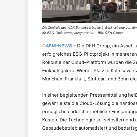
Die Zentrale des AOK Bundesverbands in Berlin ist eine von f
für ESG-Optimierung ausgerollt hat – Bild: DFH-Group
C
AFM-NEWS
– Die DFH Group, ein Asset- 
erfolgreiches ESG-Pilotprojekt in mehrere
Rollout einer Cloud-Plattform wurden die Z
Einkaufsgalerie Wiener Platz in Köln sowie
München, Frankfurt, Stuttgart und Bonn digi
In einer begleitenden Pressemitteilung hei
gewährleiste die Cloud-Lösung die nahtlos
ermögliche dadurch erhebliche Einsparung
Kosten. Die Technologie sei selbstlernend u
Gebäudebetrieb automatisiert und bedarfsg