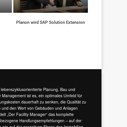
Planon wird SAP Solution Extension
AKTUELLES
r lebenszyklusorientierte Planung, Bau und
y Management ist es, ein optimales Umfeld für
tungskosten dauerhaft zu senken, die Qualität zu
hern und den Wert von Gebäuden und Anlagen
ndelt „Der Facility Manager“ das komplette
isbezogene Handlungsempfehlungen – auf der
 wie auf der operativen Ebene des Immobilien-