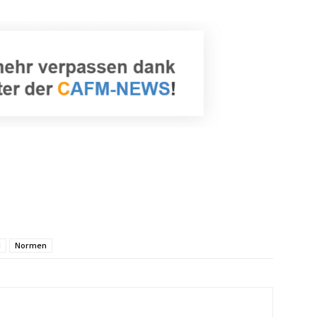
N
Normen