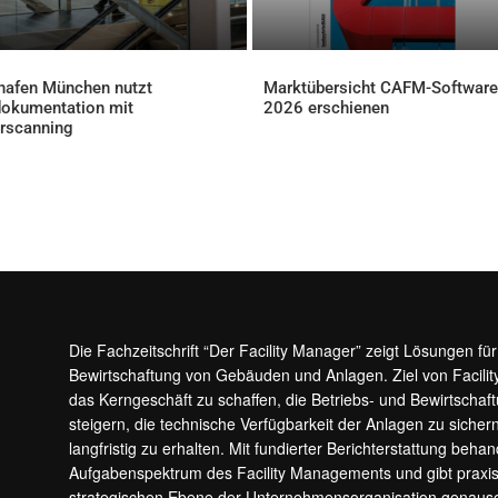
hafen München nutzt
Marktübersicht CAFM-Software
okumentation mit
2026 erschienen
AKTUELLES
rscanning
ELLES
Die Fachzeitschrift “Der Facility Manager” zeigt Lösungen fü
Bewirtschaftung von Gebäuden und Anlagen. Ziel von Facilit
das Kerngeschäft zu schaffen, die Betriebs- und Bewirtschaf
steigern, die technische Verfügbarkeit der Anlagen zu sic
langfristig zu erhalten. Mit fundierter Berichterstattung beha
Aufgabenspektrum des Facility Managements und gibt prax
strategischen Ebene der Unternehmensorganisation genauso