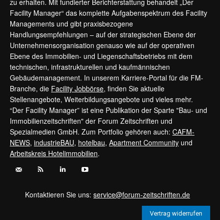
zu erhalten. Mit fundierter Berichterstattung behandelt „Der
Facility Manager“ das komplette Aufgabenspektrum des Facility
Managements und gibt praxisbezogene
Handlungsempfehlungen – auf der strategischen Ebene der
Unternehmensorganisation genauso wie auf der operativen
Ebene des Immobilien- und Liegenschaftsbetriebs mit dem
technischen, infrastrukturellen und kaufmännischen
Gebäudemanagement. In unserem Karriere-Portal für die FM-
Branche, die
Facility Jobbörse
, finden Sie aktuelle
Stellenangebote, Weiterbildungsangebote und vieles mehr.
“Der Facility Manager” ist eine Publikation der Sparte "Bau- und
Immobilienzeitschriften" der Forum Zeitschriften und
Spezialmedien GmbH. Zum Portfolio gehören auch:
CAFM-
NEWS
,
industrieBAU
,
hotelbau
,
Apartment Community
und
Arbeitskreis Hotelimmobilien
.
Kontaktieren Sie uns:
service@forum-zeitschriften.de
Vertrag widerrufen