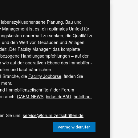
r lebenszyklusorientierte Planung, Bau und
y Management ist es, ein optimales Umfeld für
tungskosten dauerhaft zu senken, die Qualität zu
hern und den Wert von Gebäuden und Anlagen
ndelt „Der Facility Manager“ das komplette
isbezogene Handlungsempfehlungen – auf der
 wie auf der operativen Ebene des Immobilien-
urellen und kaufmännischen
M-Branche, die
Facility Jobbörse
, finden Sie
s mehr.
 und Immobilienzeitschriften" der Forum
ren auch:
CAFM-NEWS
,
industrieBAU
,
hotelbau
,
ren Sie uns:
service@forum-zeitschriften.de
Vertrag widerrufen