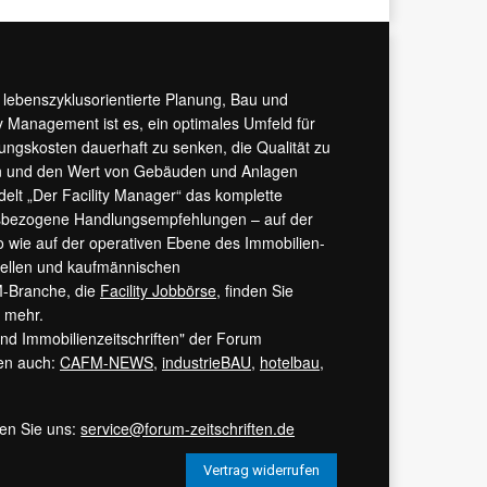
r lebenszyklusorientierte Planung, Bau und
y Management ist es, ein optimales Umfeld für
tungskosten dauerhaft zu senken, die Qualität zu
hern und den Wert von Gebäuden und Anlagen
ndelt „Der Facility Manager“ das komplette
isbezogene Handlungsempfehlungen – auf der
 wie auf der operativen Ebene des Immobilien-
urellen und kaufmännischen
M-Branche, die
Facility Jobbörse
, finden Sie
s mehr.
 und Immobilienzeitschriften" der Forum
ren auch:
CAFM-NEWS
,
industrieBAU
,
hotelbau
,
ren Sie uns:
service@forum-zeitschriften.de
Vertrag widerrufen