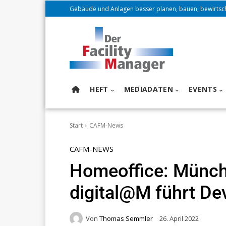
Gebäude und Anlagen besser planen, bauen, bewirtsc
HEFT
MEDIADATEN
EVENTS
Start
CAFM-News
CAFM-NEWS
Homeoffice: Münche
digital@M führt De
Von
Thomas Semmler
26. April 2022