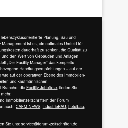
r lebenszyklusorientierte Planung, Bau und
y Management ist es, ein optimales Umfeld für
tungskosten dauerhaft zu senken, die Qualität zu
hern und den Wert von Gebäuden und Anlagen
ndelt „Der Facility Manager“ das komplette
isbezogene Handlungsempfehlungen – auf der
 wie auf der operativen Ebene des Immobilien-
urellen und kaufmännischen
M-Branche, die
Facility Jobbörse
, finden Sie
s mehr.
 und Immobilienzeitschriften" der Forum
ren auch:
CAFM-NEWS
,
industrieBAU
,
hotelbau
,
ren Sie uns:
service@forum-zeitschriften.de