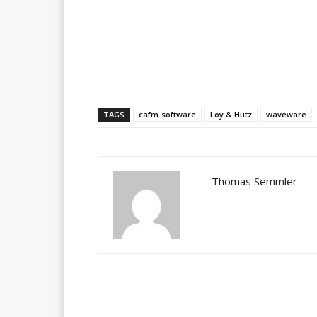
Teilen
TAGS
cafm-software
Loy & Hutz
waveware
Thomas Semmler