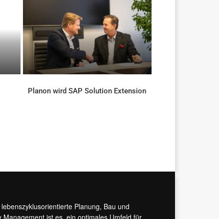
Planon wird SAP Solution Extension
AKTUELLES
r lebenszyklusorientierte Planung, Bau und
y Management ist es, ein optimales Umfeld für