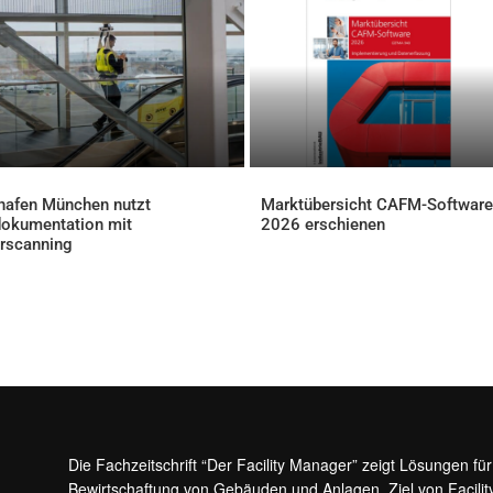
hafen München nutzt
Marktübersicht CAFM-Software
okumentation mit
2026 erschienen
AKTUELLES
rscanning
ELLES
Die Fachzeitschrift “Der Facility Manager” zeigt Lösungen fü
Bewirtschaftung von Gebäuden und Anlagen. Ziel von Facilit