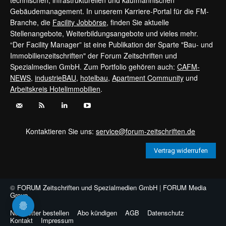
Gebäudemanagement. In unserem Karriere-Portal für die FM-
Branche, die
Facility Jobbörse
, finden Sie aktuelle
Stellenangebote, Weiterbildungsangebote und vieles mehr.
“Der Facility Manager” ist eine Publikation der Sparte "Bau- und
Immobilienzeitschriften" der Forum Zeitschriften und
Spezialmedien GmbH. Zum Portfolio gehören auch:
CAFM-
NEWS
,
industrieBAU
,
hotelbau
,
Apartment Community
und
Arbeitskreis Hotelimmobilien
.
Kontaktieren Sie uns:
service@forum-zeitschriften.de
Vertrag widerrufen
©
FORUM Zeitschriften und Spezialmedien GmbH
|
FORUM Media
Group
Newsletter bestellen
Abo kündigen
AGB
Datenschutz
Kontakt
Impressum