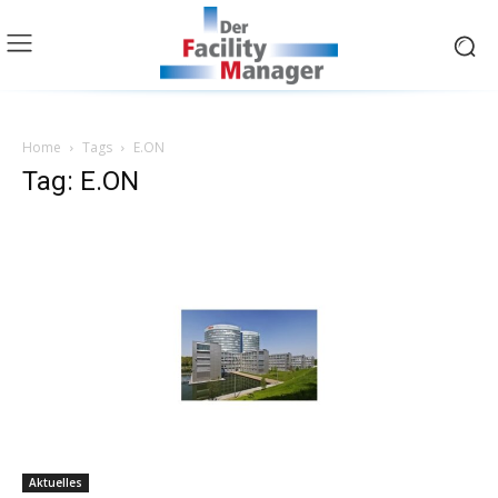
Home
Tags
E.ON
Tag: E.ON
Aktuelles