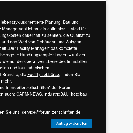
r lebenszyklusorientierte Planung, Bau und
y Management ist es, ein optimales Umfeld für
tungskosten dauerhaft zu senken, die Qualität zu
hern und den Wert von Gebäuden und Anlagen
ndelt „Der Facility Manager“ das komplette
isbezogene Handlungsempfehlungen – auf der
 wie auf der operativen Ebene des Immobilien-
urellen und kaufmännischen
M-Branche, die
Facility Jobbörse
, finden Sie
s mehr.
 und Immobilienzeitschriften" der Forum
ren auch:
CAFM-NEWS
,
industrieBAU
,
hotelbau
,
ren Sie uns:
service@forum-zeitschriften.de
Vertrag widerrufen