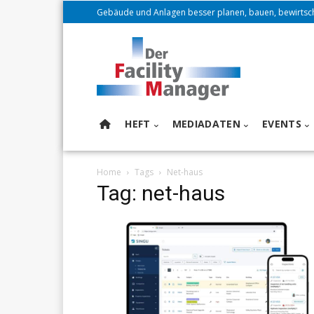
Gebäude und Anlagen besser planen, bauen, bewirtsc
HEFT
MEDIADATEN
EVENTS
Home
Tags
Net-haus
Tag: net-haus