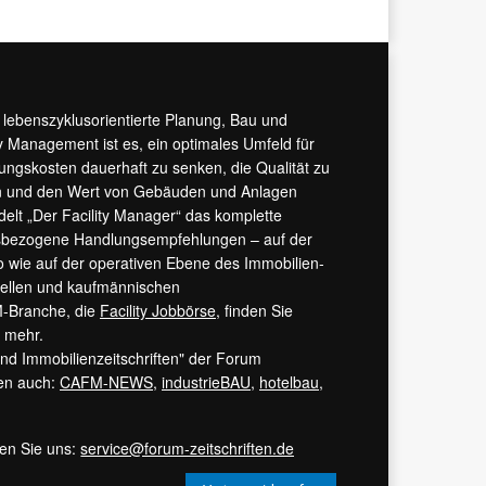
r lebenszyklusorientierte Planung, Bau und
y Management ist es, ein optimales Umfeld für
tungskosten dauerhaft zu senken, die Qualität zu
hern und den Wert von Gebäuden und Anlagen
ndelt „Der Facility Manager“ das komplette
isbezogene Handlungsempfehlungen – auf der
 wie auf der operativen Ebene des Immobilien-
urellen und kaufmännischen
M-Branche, die
Facility Jobbörse
, finden Sie
s mehr.
 und Immobilienzeitschriften" der Forum
ren auch:
CAFM-NEWS
,
industrieBAU
,
hotelbau
,
ren Sie uns:
service@forum-zeitschriften.de