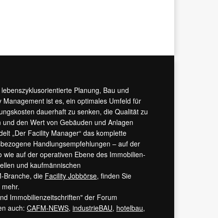
r lebenszyklusorientierte Planung, Bau und
y Management ist es, ein optimales Umfeld für
tungskosten dauerhaft zu senken, die Qualität zu
hern und den Wert von Gebäuden und Anlagen
ndelt „Der Facility Manager“ das komplette
isbezogene Handlungsempfehlungen – auf der
 wie auf der operativen Ebene des Immobilien-
urellen und kaufmännischen
M-Branche, die
Facility Jobbörse
, finden Sie
s mehr.
 und Immobilienzeitschriften" der Forum
ren auch:
CAFM-NEWS
,
industrieBAU
,
hotelbau
,