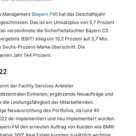
ty Management (
Bayern FM
) hat das Geschäftsjahr
geschlossen. Das ist ein Umsatzplus von 5,7 Prozent
abei verzeichnete die Sicherheitstochter Bayern CS
sergebnis (EBIT) stieg um 10,2 Prozent auf 3,7 Mio.
e Sechs-Prozent-Marke überschritt. Die
genen Jahr 144 Prozent.
022
ennt der Facility Services Anbieter
d dezentralen Einheiten, ergänzende Neuaufträge und
die Leistungsfähigkeit der Mitarbeitenden.
tige Neuausrichtung des Portfolios, da rund 40
022 de-implementiert und neu implementiert wurden.
 Bayern FM den erneuten Auftrag von Kunden wie BMW
iative 360° Real Estate konnten zusätzlich wichtige