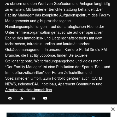
zu sichern und den Wert von Gebäuden und Anlagen langfristig
zu erhalten. Mit fundierter Berichterstattung behandelt „Der
Facility Manager“ das komplette Aufgabenspektrum des Facility
Managements und gibt praxisbezogene
Handlungsempfehlungen – auf der strategischen Ebene der
Unternehmensorganisation genauso wie auf der operativen
Ebene des Immobilien- und Liegenschaftsbetriebs mit dem
technischen, infrastrukturellen und kaufmännischen
Gebäudemanagement. In unserem Karriere-Portal für die FM-
Branche, die
Facility Jobbörse
, finden Sie aktuelle
Stellenangebote, Weiterbildungsangebote und vieles mehr.
“Der Facility Manager” ist eine Publikation der Sparte "Bau- und
Immobilienzeitschriften" der Forum Zeitschriften und
Spezialmedien GmbH. Zum Portfolio gehören auch:
CAFM-
NEWS
,
industrieBAU
,
hotelbau
,
Apartment Community
und
Arbeitskreis Hotelimmobilien
.
×
Kontaktieren Sie uns:
service@forum-zeitschriften.de