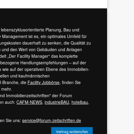
r lebenszyklusorientierte Planung, Bau und
y Management ist es, ein optimales Umfeld für
tungskosten dauerhaft zu senken, die Qualität zu
hern und den Wert von Gebäuden und Anlagen
ndelt „Der Facility Manager“ das komplette
isbezogene Handlungsempfehlungen – auf der
 wie auf der operativen Ebene des Immobilien-
urellen und kaufmännischen
M-Branche, die
Facility Jobbörse
, finden Sie
s mehr.
 und Immobilienzeitschriften" der Forum
ren auch:
CAFM-NEWS
,
industrieBAU
,
hotelbau
,
ren Sie uns:
service@forum-zeitschriften.de
Vertrag widerrufen