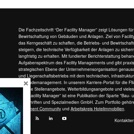
Die Fachzeitschrift “Der Facility Manager” zeigt Lösungen fü
Bewirtschaftung von Gebäuden und Anlagen. Ziel von Facilit
das Kerngeschäft zu schaffen, die Betriebs- und Bewirtschaf
steigern, die technische Verfügbarkeit der Anlagen zu sic
langfristig zu erhalten. Mit fundierter Berichterstattung beha
Aufgabenspektrum des Facility Managements und gibt prax
strategischen Ebene der Unternehmensorganisation genauso
und Liegenschaftsbetriebs mit dem technischen, infrastrukt
×
Gebäudemanagement. In unserem Karriere-Portal für die F
aktuelle Stellenangebote, Weiterbildungsangebote und viele
“Der Facility Manager” ist eine Publikation der Sparte "Bau-
Zeitschriften und Spezialmedien GmbH. Zum Portfolio gehö
Apartment Community
und
Arbeitskreis Hotelimmobilien
.
Kontaktie