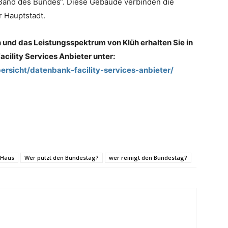
Band des Bundes“. Diese Gebäude verbinden die
r Hauptstadt.
 und das Leistungsspektrum von Klüh erhalten Sie in
cility Services Anbieter unter:
rsicht/datenbank-facility-services-anbieter/
 Haus
Wer putzt den Bundestag?
wer reinigt den Bundestag?