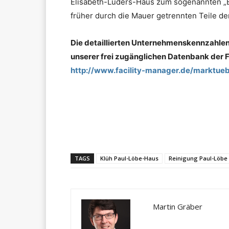
Elisabeth-Lüders-Haus zum sogenannten „
früher durch die Mauer getrennten Teile de
Die detaillierten Unternehmenskennzahlen
unserer frei zugänglichen Datenbank der Fa
http://www.facility-manager.de/marktuebe
Teilen
TAGS
Klüh Paul-Löbe-Haus
Reinigung Paul-Löbe
Martin Gräber