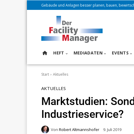
Gebäude und Anlagen besser planen, bauen, bewirtsc
HEFT
MEDIADATEN
EVENTS
Start
Aktuelles
AKTUELLES
Marktstudien: Sond
Industrieservice?
Von
Robert Altmannshofer
9. Juli 2019