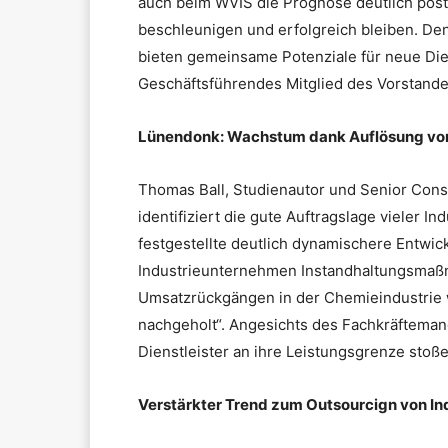
auch beim WVIS die Prognose deutlich posti
beschleunigen und erfolgreich bleiben. De
bieten gemeinsame Potenziale für neue Diens
Geschäftsführendes Mitglied des Vorstande
Lünendonk: Wachstum dank Auflösung von
Thomas Ball, Studienautor und Senior Con
identifiziert die gute Auftragslage vieler 
festgestellte deutlich dynamischere Entwick
Industrieunternehmen Instandhaltungsmaßn
Umsatzrückgängen in der Chemieindustri
nachgeholt“. Angesichts des Fachkräftemange
Dienstleister an ihre Leistungsgrenze stoße
Verstärkter Trend zum Outsourcign von In