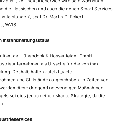
iv aus: „Der Industrieservice wird sein Wachstum
nn die klassischen und auch die neuen Smart Services
tleistungen“, sagt Dr. Martin G. Eckert,
s, WVIS.
 Instandhaltungsstaus
sultant der Lünendonk & Hossenfelder GmbH,
Industrieunternehmen als Ursache für die von ihm
lung. Deshalb hätten zuletzt „viele
ahmen und Stillstände aufgeschoben. In Zeiten von
e werden diese dringend notwendigen Maßnahmen
ls sei dies jedoch eine riskante Strategie, da die
n.
dustrieservices