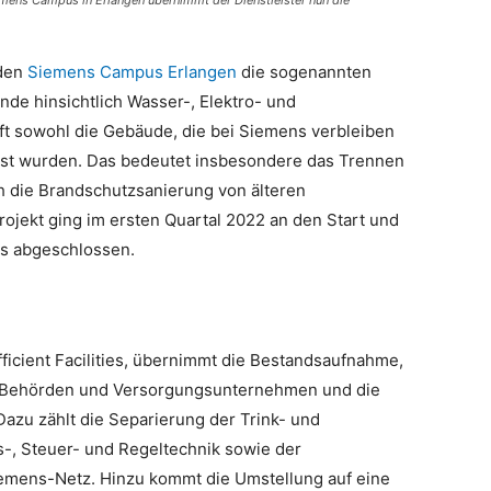
mens Campus in Erlangen übernimmt der Dienstleister nun die
 den
Siemens Campus Erlangen
die sogenannten
nde hinsichtlich Wasser-, Elektro- und
t sowohl die Gebäude, die bei Siemens verbleiben
öst wurden. Das bedeutet insbesondere das Trennen
ch die Brandschutzsanierung von älteren
jekt ging im ersten Quartal 2022 an den Start und
es abgeschlossen.
icient Facilities, übernimmt die Bestandsaufnahme,
it Behörden und Versorgungsunternehmen und die
u zählt die Separierung der Trink- und
-, Steuer- und Regeltechnik sowie der
mens-Netz. Hinzu kommt die Umstellung auf eine