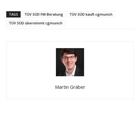
TAGS
TÜV SÜD FM-Beratung
TÜV SÜD kauft cgmunich
TÜV SÜD übernimmt cgmunich
Martin Gräber