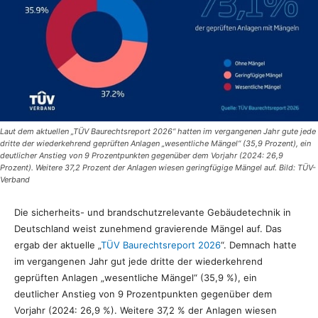
Laut dem aktuellen „TÜV Baurechtsreport 2026“ hatten im vergangenen Jahr gute jede
dritte der wiederkehrend geprüften Anlagen „wesentliche Mängel“ (35,9 Prozent), ein
deutlicher Anstieg von 9 Prozentpunkten gegenüber dem Vorjahr (2024: 26,9
Prozent). Weitere 37,2 Prozent der Anlagen wiesen geringfügige Mängel auf. Bild: TÜV-
Verband
Die sicherheits- und brandschutzrelevante Gebäudetechnik in
Deutschland weist zunehmend gravierende Mängel auf. Das
ergab der aktuelle „
TÜV Baurechtsreport 2026
“. Demnach hatte
im vergangenen Jahr gut jede dritte der wiederkehrend
geprüften Anlagen „wesentliche Mängel“ (35,9 %), ein
deutlicher Anstieg von 9 Prozentpunkten gegenüber dem
Vorjahr (2024: 26,9 %). Weitere 37,2 % der Anlagen wiesen