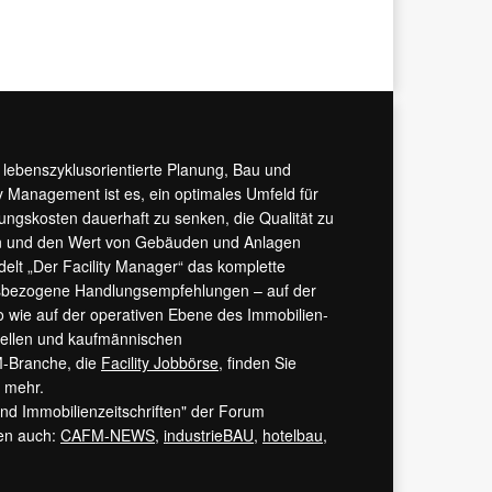
r lebenszyklusorientierte Planung, Bau und
y Management ist es, ein optimales Umfeld für
tungskosten dauerhaft zu senken, die Qualität zu
hern und den Wert von Gebäuden und Anlagen
ndelt „Der Facility Manager“ das komplette
isbezogene Handlungsempfehlungen – auf der
 wie auf der operativen Ebene des Immobilien-
urellen und kaufmännischen
M-Branche, die
Facility Jobbörse
, finden Sie
s mehr.
 und Immobilienzeitschriften" der Forum
ren auch:
CAFM-NEWS
,
industrieBAU
,
hotelbau
,