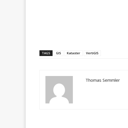
Teilen
TAGS
GIS
Kataster
VertiGIS
Thomas Semmler