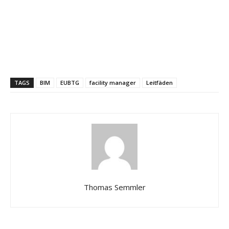
TAGS
BIM
EUBTG
facility manager
Leitfäden
Thomas Semmler