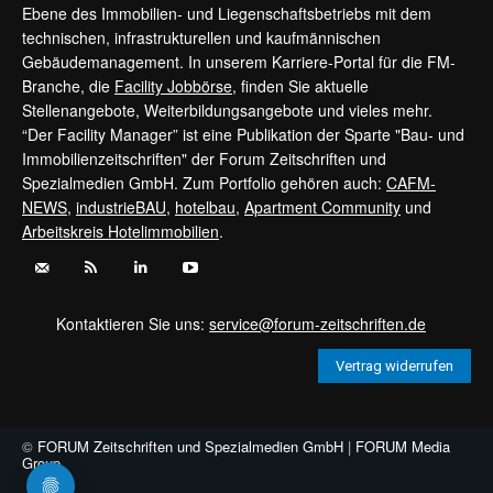
Ebene des Immobilien- und Liegenschaftsbetriebs mit dem
technischen, infrastrukturellen und kaufmännischen
Gebäudemanagement. In unserem Karriere-Portal für die FM-
Branche, die
Facility Jobbörse
, finden Sie aktuelle
Stellenangebote, Weiterbildungsangebote und vieles mehr.
“Der Facility Manager” ist eine Publikation der Sparte "Bau- und
Immobilienzeitschriften" der Forum Zeitschriften und
Spezialmedien GmbH. Zum Portfolio gehören auch:
CAFM-
NEWS
,
industrieBAU
,
hotelbau
,
Apartment Community
und
Arbeitskreis Hotelimmobilien
.
Kontaktieren Sie uns:
service@forum-zeitschriften.de
Vertrag widerrufen
©
FORUM Zeitschriften und Spezialmedien GmbH
|
FORUM Media
Group