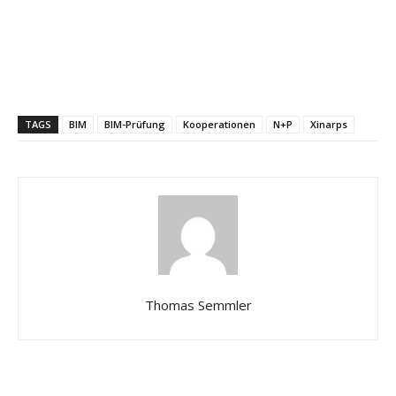
TAGS
BIM
BIM-Prüfung
Kooperationen
N+P
Xinarps
Thomas Semmler