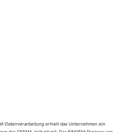
M-Datenverarbeitung
erhielt das Unternehmen ein
ern der GEFMA, teilt pit mit. Der BIM2FM-Prozess von