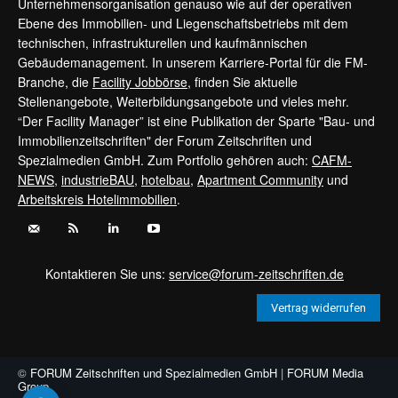
Unternehmensorganisation genauso wie auf der operativen
Ebene des Immobilien- und Liegenschaftsbetriebs mit dem
technischen, infrastrukturellen und kaufmännischen
Gebäudemanagement. In unserem Karriere-Portal für die FM-
Branche, die
Facility Jobbörse
, finden Sie aktuelle
Stellenangebote, Weiterbildungsangebote und vieles mehr.
“Der Facility Manager” ist eine Publikation der Sparte "Bau- und
Immobilienzeitschriften" der Forum Zeitschriften und
Spezialmedien GmbH. Zum Portfolio gehören auch:
CAFM-
NEWS
,
industrieBAU
,
hotelbau
,
Apartment Community
und
Arbeitskreis Hotelimmobilien
.
Kontaktieren Sie uns:
service@forum-zeitschriften.de
Vertrag widerrufen
©
FORUM Zeitschriften und Spezialmedien GmbH
|
FORUM Media
Group