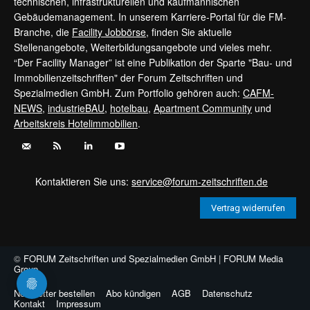
technischen, infrastrukturellen und kaufmännischen
Gebäudemanagement. In unserem Karriere-Portal für die FM-
Branche, die
Facility Jobbörse
, finden Sie aktuelle
Stellenangebote, Weiterbildungsangebote und vieles mehr.
“Der Facility Manager” ist eine Publikation der Sparte "Bau- und
Immobilienzeitschriften" der Forum Zeitschriften und
Spezialmedien GmbH. Zum Portfolio gehören auch:
CAFM-
NEWS
,
industrieBAU
,
hotelbau
,
Apartment Community
und
Arbeitskreis Hotelimmobilien
.
Kontaktieren Sie uns:
service@forum-zeitschriften.de
Vertrag widerrufen
©
FORUM Zeitschriften und Spezialmedien GmbH
|
FORUM Media
Group
Newsletter bestellen
Abo kündigen
AGB
Datenschutz
Kontakt
Impressum