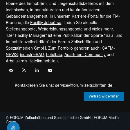
Ebene des Immobilien- und Liegenschaftsbetriebs mit dem
technischen, infrastrukturellen und kaufmännischen
Gebäudemanagement. In unserem Karriere-Portal für die FM-
Branche, die
Facility Jobbörse
, finden Sie aktuelle
Stellenangebote, Weiterbildungsangebote und vieles mehr.
“Der Facility Manager” ist eine Publikation der Sparte "Bau- und
Immobilienzeitschriften" der Forum Zeitschriften und
Spezialmedien GmbH. Zum Portfolio gehören auch:
CAFM-
NEWS
,
industrieBAU
,
hotelbau
,
Apartment Community
und
Arbeitskreis Hotelimmobilien
.
Kontaktieren Sie uns:
service@forum-zeitschriften.de
Vertrag widerrufen
©
FORUM Zeitschriften und Spezialmedien GmbH
|
FORUM Media
Group