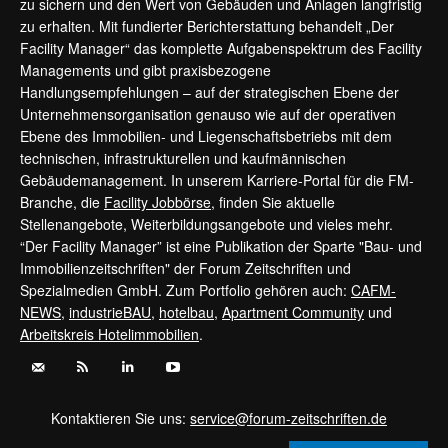
zu sichern und den Wert von Gebäuden und Anlagen langfristig
zu erhalten. Mit fundierter Berichterstattung behandelt „Der
Facility Manager“ das komplette Aufgabenspektrum des Facility
Managements und gibt praxisbezogene
Handlungsempfehlungen – auf der strategischen Ebene der
Unternehmensorganisation genauso wie auf der operativen
Ebene des Immobilien- und Liegenschaftsbetriebs mit dem
technischen, infrastrukturellen und kaufmännischen
Gebäudemanagement. In unserem Karriere-Portal für die FM-
Branche, die
Facility Jobbörse
, finden Sie aktuelle
Stellenangebote, Weiterbildungsangebote und vieles mehr.
“Der Facility Manager” ist eine Publikation der Sparte "Bau- und
Immobilienzeitschriften" der Forum Zeitschriften und
Spezialmedien GmbH. Zum Portfolio gehören auch:
CAFM-
NEWS
,
industrieBAU
,
hotelbau
,
Apartment Community
und
Arbeitskreis Hotelimmobilien
.
Kontaktieren Sie uns:
service@forum-zeitschriften.de