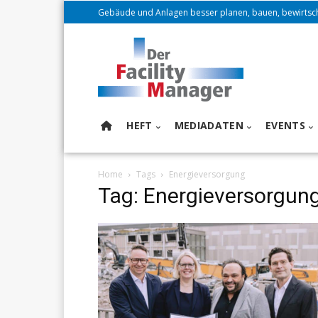
Gebäude und Anlagen besser planen, bauen, bewirtsc
HEFT
MEDIADATEN
EVENTS
Home
Tags
Energieversorgung
Tag: Energieversorgun