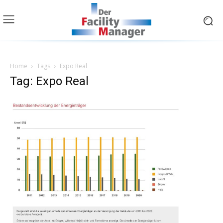
Home
Tags
Expo Real
Tag: Expo Real