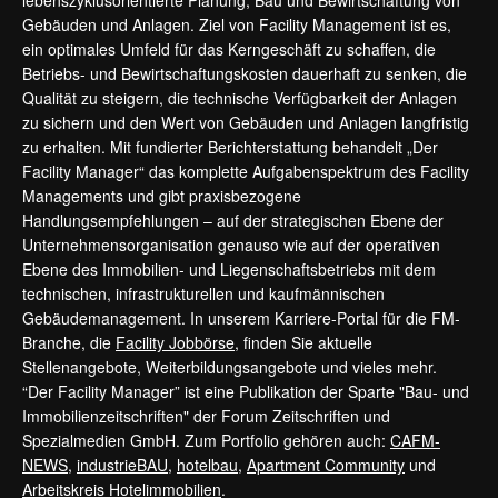
lebenszyklusorientierte Planung, Bau und Bewirtschaftung von
Gebäuden und Anlagen. Ziel von Facility Management ist es,
ein optimales Umfeld für das Kerngeschäft zu schaffen, die
Betriebs- und Bewirtschaftungskosten dauerhaft zu senken, die
Qualität zu steigern, die technische Verfügbarkeit der Anlagen
zu sichern und den Wert von Gebäuden und Anlagen langfristig
zu erhalten. Mit fundierter Berichterstattung behandelt „Der
Facility Manager“ das komplette Aufgabenspektrum des Facility
Managements und gibt praxisbezogene
Handlungsempfehlungen – auf der strategischen Ebene der
Unternehmensorganisation genauso wie auf der operativen
Ebene des Immobilien- und Liegenschaftsbetriebs mit dem
technischen, infrastrukturellen und kaufmännischen
Gebäudemanagement. In unserem Karriere-Portal für die FM-
Branche, die
Facility Jobbörse
, finden Sie aktuelle
Stellenangebote, Weiterbildungsangebote und vieles mehr.
“Der Facility Manager” ist eine Publikation der Sparte "Bau- und
Immobilienzeitschriften" der Forum Zeitschriften und
Spezialmedien GmbH. Zum Portfolio gehören auch:
CAFM-
NEWS
,
industrieBAU
,
hotelbau
,
Apartment Community
und
Arbeitskreis Hotelimmobilien
.