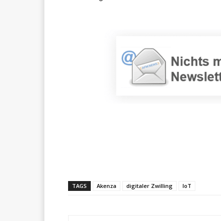
Teilen
TAGS
Akenza
digitaler Zwilling
IoT