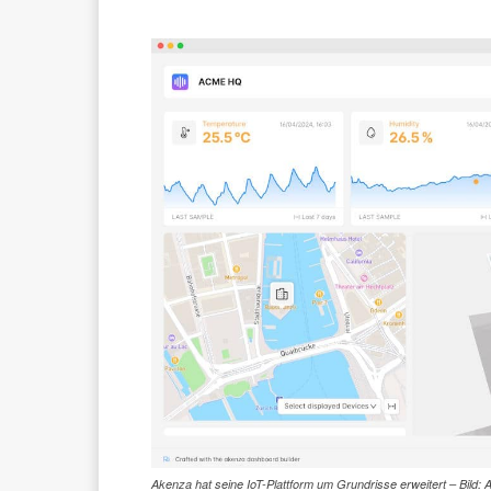
Akenza hat seine IoT-Plattform um Grundrisse erweitert – Bild: