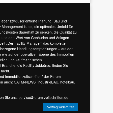
r lebenszyklusorientierte Planung, Bau und
y Management ist es, ein optimales Umfeld für
tungskosten dauerhaft zu senken, die Qualität zu
hern und den Wert von Gebäuden und Anlagen
ndelt „Der Facility Manager“ das komplette
isbezogene Handlungsempfehlungen – auf der
 wie auf der operativen Ebene des Immobilien-
urellen und kaufmännischen
M-Branche, die
Facility Jobbörse
, finden Sie
s mehr.
 und Immobilienzeitschriften" der Forum
ren auch:
CAFM-NEWS
,
industrieBAU
,
hotelbau
,
ren Sie uns:
service@forum-zeitschriften.de
Vertrag widerrufen