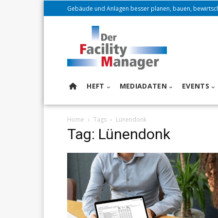
Gebäude und Anlagen besser planen, bauen, bewirtsc
HEFT
MEDIADATEN
EVENTS
Home
Tags
Lünendonk
Tag: Lünendonk