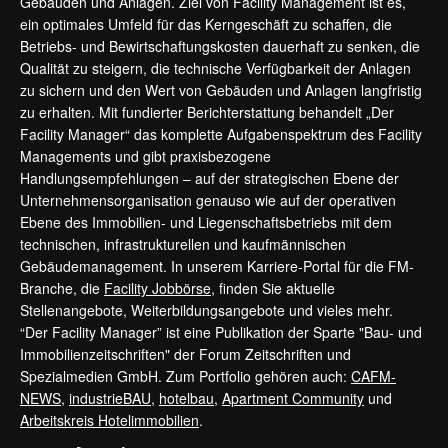
Gebäuden und Anlagen. Ziel von Facility Management ist es,
ein optimales Umfeld für das Kerngeschäft zu schaffen, die
Betriebs- und Bewirtschaftungskosten dauerhaft zu senken, die
Qualität zu steigern, die technische Verfügbarkeit der Anlagen
zu sichern und den Wert von Gebäuden und Anlagen langfristig
zu erhalten. Mit fundierter Berichterstattung behandelt „Der
Facility Manager“ das komplette Aufgabenspektrum des Facility
Managements und gibt praxisbezogene
Handlungsempfehlungen – auf der strategischen Ebene der
Unternehmensorganisation genauso wie auf der operativen
Ebene des Immobilien- und Liegenschaftsbetriebs mit dem
technischen, infrastrukturellen und kaufmännischen
Gebäudemanagement. In unserem Karriere-Portal für die FM-
Branche, die
Facility Jobbörse
, finden Sie aktuelle
Stellenangebote, Weiterbildungsangebote und vieles mehr.
“Der Facility Manager” ist eine Publikation der Sparte "Bau- und
Immobilienzeitschriften" der Forum Zeitschriften und
Spezialmedien GmbH. Zum Portfolio gehören auch:
CAFM-
NEWS
,
industrieBAU
,
hotelbau
,
Apartment Community
und
Arbeitskreis Hotelimmobilien
.