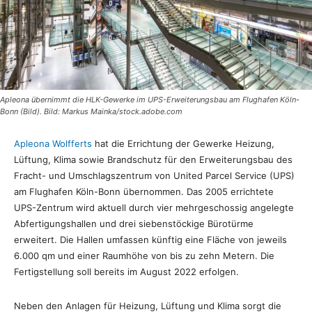
Apleona übernimmt die HLK-Gewerke im UPS-Erweiterungsbau am Flughafen Köln-
Bonn (Bild). Bild: Markus Mainka/stock.adobe.com
Apleona Wolfferts
hat die Errichtung der Gewerke Heizung,
Lüftung, Klima sowie Brandschutz für den Erweiterungsbau des
Fracht- und Umschlagszentrum von United Parcel Service (UPS)
am Flughafen Köln-Bonn übernommen. Das 2005 errichtete
UPS-Zentrum wird aktuell durch vier mehrgeschossig angelegte
Abfertigungshallen und drei siebenstöckige Bürotürme
erweitert. Die Hallen umfassen künftig eine Fläche von jeweils
6.000 qm und einer Raumhöhe von bis zu zehn Metern. Die
Fertigstellung soll bereits im August 2022 erfolgen.
Neben den Anlagen für Heizung, Lüftung und Klima sorgt die