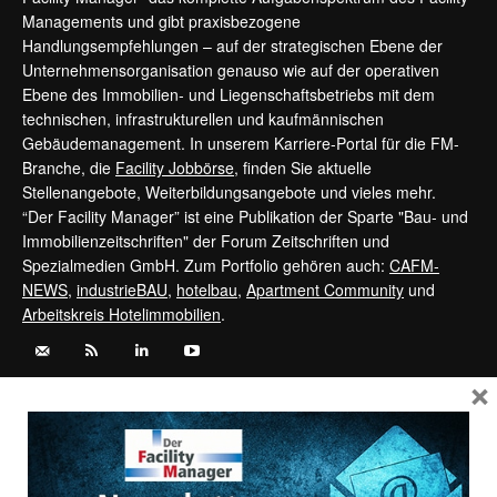
Managements und gibt praxisbezogene
Handlungsempfehlungen – auf der strategischen Ebene der
Unternehmensorganisation genauso wie auf der operativen
Ebene des Immobilien- und Liegenschaftsbetriebs mit dem
technischen, infrastrukturellen und kaufmännischen
Gebäudemanagement. In unserem Karriere-Portal für die FM-
Branche, die
Facility Jobbörse
, finden Sie aktuelle
Stellenangebote, Weiterbildungsangebote und vieles mehr.
“Der Facility Manager” ist eine Publikation der Sparte "Bau- und
Immobilienzeitschriften" der Forum Zeitschriften und
Spezialmedien GmbH. Zum Portfolio gehören auch:
CAFM-
NEWS
,
industrieBAU
,
hotelbau
,
Apartment Community
und
Arbeitskreis Hotelimmobilien
.
×
Kontaktieren Sie uns:
service@forum-zeitschriften.de
Vertrag widerrufen