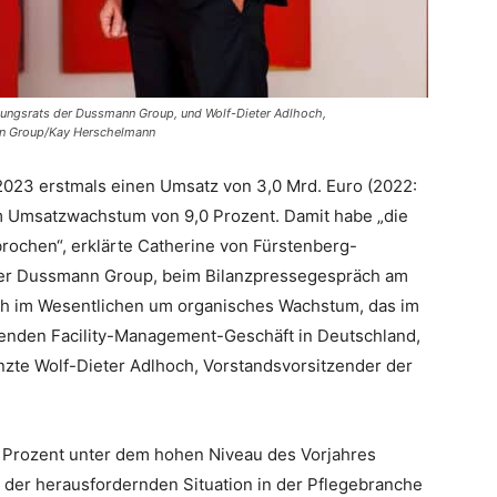
tungsrats der Dussmann Group, und Wolf-Dieter Adlhoch,
nn Group/Kay Herschelmann
023 erstmals einen Umsatz von 3,0 Mrd. Euro (2022:
nem Umsatzwachstum von 9,0 Prozent. Damit habe „die
ochen“, erklärte Catherine von Fürstenberg-
der Dussmann Group, beim Bilanzpressegespräch am
sich im Wesentlichen um organisches Wachstum, das im
senden Facility-Management-Geschäft in Deutschland,
nzte Wolf-Dieter Adlhoch, Vorstandsvorsitzender der
 Prozent unter dem hohen Niveau des Vorjahres
n der herausfordernden Situation in der Pflegebranche