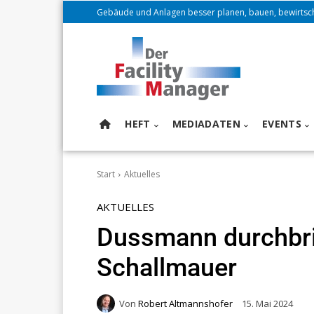
Gebäude und Anlagen besser planen, bauen, bewirtsc
HEFT
MEDIADATEN
EVENTS
Start
Aktuelles
AKTUELLES
Dussmann durchbri
Schallmauer
Von
Robert Altmannshofer
15. Mai 2024