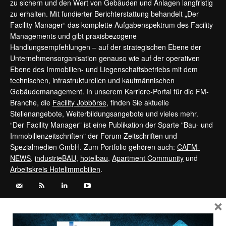
zu sichern und den Wert von Gebäuden und Anlagen langfristig
zu erhalten. Mit fundierter Berichterstattung behandelt „Der
Facility Manager“ das komplette Aufgabenspektrum des Facility
Managements und gibt praxisbezogene
Handlungsempfehlungen – auf der strategischen Ebene der
Unternehmensorganisation genauso wie auf der operativen
Ebene des Immobilien- und Liegenschaftsbetriebs mit dem
technischen, infrastrukturellen und kaufmännischen
Gebäudemanagement. In unserem Karriere-Portal für die FM-
Branche, die
Facility Jobbörse
, finden Sie aktuelle
Stellenangebote, Weiterbildungsangebote und vieles mehr.
“Der Facility Manager” ist eine Publikation der Sparte "Bau- und
Immobilienzeitschriften" der Forum Zeitschriften und
Spezialmedien GmbH. Zum Portfolio gehören auch:
CAFM-
NEWS
,
industrieBAU
,
hotelbau
,
Apartment Community
und
Arbeitskreis Hotelimmobilien
.
×
Kontaktieren Sie uns:
service@forum-zeitschriften.de