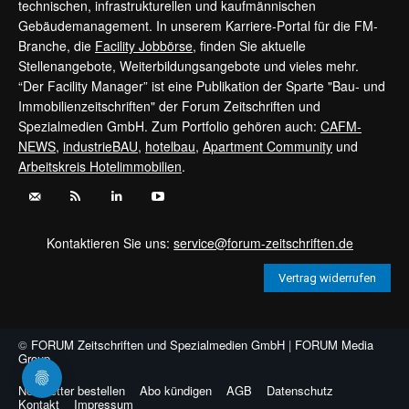
technischen, infrastrukturellen und kaufmännischen
Gebäudemanagement. In unserem Karriere-Portal für die FM-
Branche, die
Facility Jobbörse
, finden Sie aktuelle
Stellenangebote, Weiterbildungsangebote und vieles mehr.
“Der Facility Manager” ist eine Publikation der Sparte "Bau- und
Immobilienzeitschriften" der Forum Zeitschriften und
Spezialmedien GmbH. Zum Portfolio gehören auch:
CAFM-
NEWS
,
industrieBAU
,
hotelbau
,
Apartment Community
und
Arbeitskreis Hotelimmobilien
.
Kontaktieren Sie uns:
service@forum-zeitschriften.de
Vertrag widerrufen
©
FORUM Zeitschriften und Spezialmedien GmbH
|
FORUM Media
Group
Newsletter bestellen
Abo kündigen
AGB
Datenschutz
Kontakt
Impressum