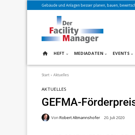
Gebäude und Anlagen besser planen, bauen, bewirtsc
HEFT
MEDIADATEN
EVENTS
Start
Aktuelles
AKTUELLES
GEFMA-Förderpreise
Von
Robert Altmannshofer
20. Juli 2020