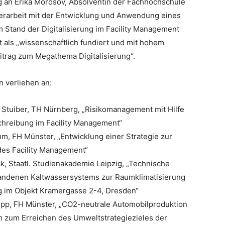
g an Erika Morosov, Absolventin der Fachhochschule
sterarbeit mit der Entwicklung und Anwendung eines
Stand der Digitalisierung im Facility Management
 als „wissenschaftlich fundiert und mit hohem
trag zum Megathema Digitalisierung“.
 verliehen an:
 Stuiber, TH Nürnberg, „Risikomanagement mit Hilfe
chreibung im Facility Management“
m, FH Münster, „Entwicklung einer Strategie zur
es Facility Management“
k, Staatl. Studienakademie Leipzig, „Technische
andenen Kaltwassersystems zur Raumklimatisierung
g im Objekt Kramergasse 2-4, Dresden“
epp, FH Münster, „CO2-neutrale Automobilproduktion
zum Erreichen des Umweltstrategiezieles der