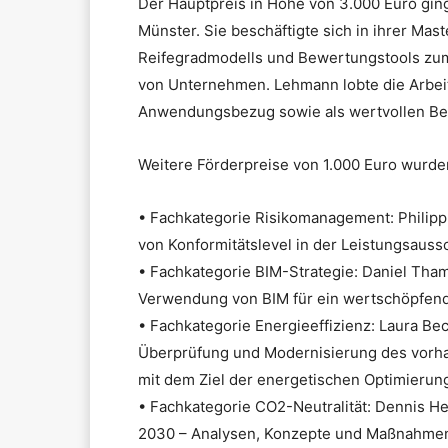
Der Hauptpreis in Höhe von 3.000 Euro gin
Münster. Sie beschäftigte sich in ihrer Ma
Reifegradmodells und Bewertungstools zum 
von Unternehmen. Lehmann lobte die Arbeit
Anwendungsbezug sowie als wertvollen Bei
Weitere Förderpreise von 1.000 Euro wurden
• Fachkategorie Risikomanagement: Philipp
von Konformitätslevel in der Leistungsauss
• Fachkategorie BIM-Strategie: Daniel Tham
Verwendung von BIM für ein wertschöpfend
• Fachkategorie Energieeffizienz: Laura Bec
Überprüfung und Modernisierung des vorh
mit dem Ziel der energetischen Optimierun
• Fachkategorie CO2-Neutralität: Dennis H
2030 – Analysen, Konzepte und Maßnahmen 