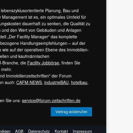
r lebenszyklusorientierte Planung, Bau und
y Management ist es, ein optimales Umfeld für
tungskosten dauerhaft zu senken, die Qualität zu
hern und den Wert von Gebäuden und Anlagen
ndelt „Der Facility Manager“ das komplette
isbezogene Handlungsempfehlungen – auf der
 wie auf der operativen Ebene des Immobilien-
urellen und kaufmännischen
M-Branche, die
Facility Jobbörse
, finden Sie
s mehr.
 und Immobilienzeitschriften" der Forum
ren auch:
CAFM-NEWS
,
industrieBAU
,
hotelbau
,
ren Sie uns:
service@forum-zeitschriften.de
Vertrag widerrufen
ndigen
AGB
Datenschutz
Kontakt
Impressum