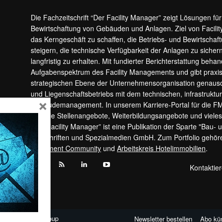
Die Fachzeitschrift “Der Facility Manager” zeigt Lösungen fü
Bewirtschaftung von Gebäuden und Anlagen. Ziel von Facilit
das Kerngeschäft zu schaffen, die Betriebs- und Bewirtschaf
steigern, die technische Verfügbarkeit der Anlagen zu sic
langfristig zu erhalten. Mit fundierter Berichterstattung beha
Aufgabenspektrum des Facility Managements und gibt prax
strategischen Ebene der Unternehmensorganisation genauso
und Liegenschaftsbetriebs mit dem technischen, infrastrukt
×
Gebäudemanagement. In unserem Karriere-Portal für die F
aktuelle Stellenangebote, Weiterbildungsangebote und viele
“Der Facility Manager” ist eine Publikation der Sparte "Bau-
Zeitschriften und Spezialmedien GmbH. Zum Portfolio gehö
Apartment Community
und
Arbeitskreis Hotelimmobilien
.
Kontaktie
FORUM Media Group
Newsletter bestellen
Abo kü