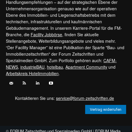
Handlungsempfehlungen – auf der strategischen Ebene der
Unternehmensorganisation genauso wie auf der operativen
Ebene des Immobilien- und Liegenschaftsbetriebs mit dem
technischen, infrastrukturellen und kaufmännischen
Gebäudemanagement. In unserem Karriere-Portal für die FM-
Branche, die
Facility Jobbörse
, finden Sie aktuelle
Stellenangebote, Weiterbildungsangebote und vieles mehr.
“Der Facility Manager” ist eine Publikation der Sparte "Bau- und
Immobilienzeitschriften" der Forum Zeitschriften und
Spezialmedien GmbH. Zum Portfolio gehören auch:
CAFM-
NEWS
,
industrieBAU
,
hotelbau
,
Apartment Community
und
Arbeitskreis Hotelimmobilien
.
Kontaktieren Sie uns:
service@forum-zeitschriften.de
Vertrag widerrufen
©
FORUM Zeitschriften und Spezialmedien GmbH
|
FORUM Media