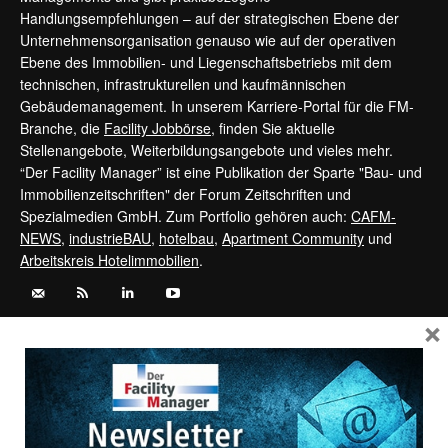
Handlungsempfehlungen – auf der strategischen Ebene der
Unternehmensorganisation genauso wie auf der operativen
Ebene des Immobilien- und Liegenschaftsbetriebs mit dem
technischen, infrastrukturellen und kaufmännischen
Gebäudemanagement. In unserem Karriere-Portal für die FM-
Branche, die
Facility Jobbörse
, finden Sie aktuelle
Stellenangebote, Weiterbildungsangebote und vieles mehr.
“Der Facility Manager” ist eine Publikation der Sparte "Bau- und
Immobilienzeitschriften" der Forum Zeitschriften und
Spezialmedien GmbH. Zum Portfolio gehören auch:
CAFM-
NEWS
,
industrieBAU
,
hotelbau
,
Apartment Community
und
Arbeitskreis Hotelimmobilien
.
×
Kontaktieren Sie uns:
service@forum-zeitschriften.de
Vertrag widerrufen