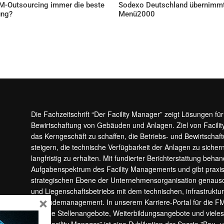
FM-Outsourcing immer die beste
Sodexo Deutschland übernimm
ung?
Menü2000
ELLES
AKTUELLES
Die Fachzeitschrift “Der Facility Manager” zeigt Lösungen fü
Bewirtschaftung von Gebäuden und Anlagen. Ziel von Facilit
das Kerngeschäft zu schaffen, die Betriebs- und Bewirtschaf
steigern, die technische Verfügbarkeit der Anlagen zu sic
langfristig zu erhalten. Mit fundierter Berichterstattung beha
Aufgabenspektrum des Facility Managements und gibt prax
strategischen Ebene der Unternehmensorganisation genauso
und Liegenschaftsbetriebs mit dem technischen, infrastrukt
×
Gebäudemanagement. In unserem Karriere-Portal für die F
aktuelle Stellenangebote, Weiterbildungsangebote und viele
“Der Facility Manager” ist eine Publikation der Sparte "Bau-