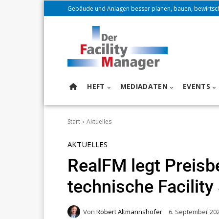
Gebäude und Anlagen besser planen, bauen, bewirtsc
HEFT
MEDIADATEN
EVENTS
Start
Aktuelles
AKTUELLES
RealFM legt Preis
technische Facility
Von
Robert Altmannshofer
6. September 20