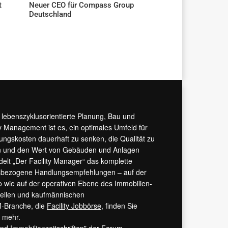
t
Neuer CEO für Compass Group
Deutschland
AKTUELLES
r lebenszyklusorientierte Planung, Bau und
y Management ist es, ein optimales Umfeld für
tungskosten dauerhaft zu senken, die Qualität zu
hern und den Wert von Gebäuden und Anlagen
ndelt „Der Facility Manager“ das komplette
isbezogene Handlungsempfehlungen – auf der
 wie auf der operativen Ebene des Immobilien-
urellen und kaufmännischen
M-Branche, die
Facility Jobbörse
, finden Sie
s mehr.
 und Immobilienzeitschriften" der Forum