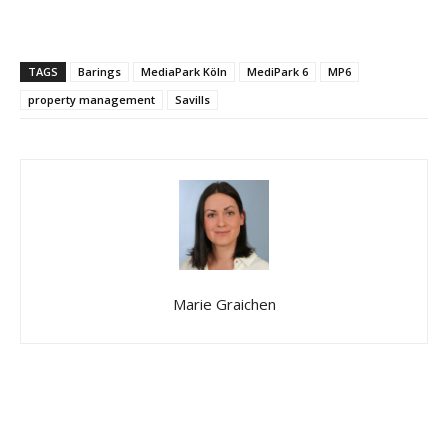
TAGS
Barings
MediaPark Köln
MediPark 6
MP6
property management
Savills
Marie Graichen