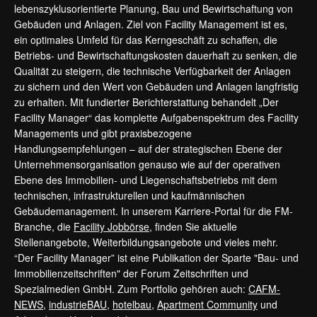
lebenszyklusorientierte Planung, Bau und Bewirtschaftung von
Gebäuden und Anlagen. Ziel von Facility Management ist es,
ein optimales Umfeld für das Kerngeschäft zu schaffen, die
Betriebs- und Bewirtschaftungskosten dauerhaft zu senken, die
Qualität zu steigern, die technische Verfügbarkeit der Anlagen
zu sichern und den Wert von Gebäuden und Anlagen langfristig
zu erhalten. Mit fundierter Berichterstattung behandelt „Der
Facility Manager“ das komplette Aufgabenspektrum des Facility
Managements und gibt praxisbezogene
Handlungsempfehlungen – auf der strategischen Ebene der
Unternehmensorganisation genauso wie auf der operativen
Ebene des Immobilien- und Liegenschaftsbetriebs mit dem
technischen, infrastrukturellen und kaufmännischen
Gebäudemanagement. In unserem Karriere-Portal für die FM-
Branche, die
Facility Jobbörse
, finden Sie aktuelle
Stellenangebote, Weiterbildungsangebote und vieles mehr.
“Der Facility Manager” ist eine Publikation der Sparte "Bau- und
Immobilienzeitschriften" der Forum Zeitschriften und
Spezialmedien GmbH. Zum Portfolio gehören auch:
CAFM-
NEWS
,
industrieBAU
,
hotelbau
,
Apartment Community
und