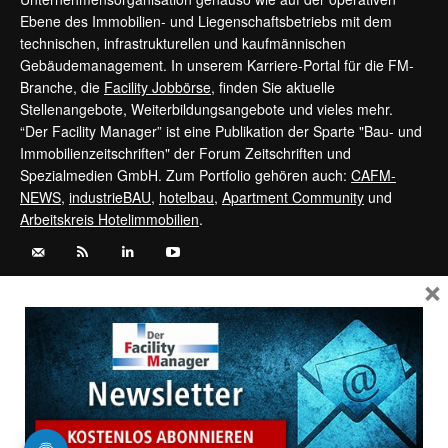
Ebene des Immobilien- und Liegenschaftsbetriebs mit dem
technischen, infrastrukturellen und kaufmännischen
Gebäudemanagement. In unserem Karriere-Portal für die FM-
Branche, die
Facility Jobbörse
, finden Sie aktuelle
Stellenangebote, Weiterbildungsangebote und vieles mehr.
“Der Facility Manager” ist eine Publikation der Sparte "Bau- und
Immobilienzeitschriften" der Forum Zeitschriften und
Spezialmedien GmbH. Zum Portfolio gehören auch:
CAFM-
NEWS
,
industrieBAU
,
hotelbau
,
Apartment Community
und
Arbeitskreis Hotelimmobilien
.
×
Kontaktieren Sie uns:
service@forum-zeitschriften.de
Vertrag widerrufen
©
FORUM Zeitschriften und Spezialmedien GmbH
|
FORUM Media
Group