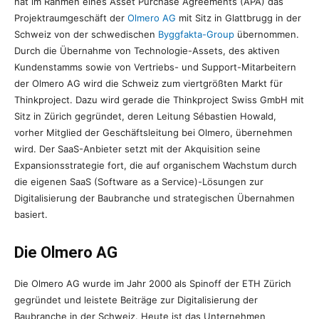
hat im Rahmen eines Asset Purchase Agreements (APA) das
Projektraumgeschäft der
Olmero AG
mit Sitz in Glattbrugg in der
Schweiz von der schwedischen
Byggfakta-Group
übernommen.
Durch die Übernahme von Technologie-Assets, des aktiven
Kundenstamms sowie von Vertriebs- und Support-Mitarbeitern
der Olmero AG wird die Schweiz zum viertgrößten Markt für
Thinkproject. Dazu wird gerade die Thinkproject Swiss GmbH mit
Sitz in Zürich gegründet, deren Leitung Sébastien Howald,
vorher Mitglied der Geschäftsleitung bei Olmero, übernehmen
wird. Der SaaS-Anbieter setzt mit der Akquisition seine
Expansionsstrategie fort, die auf organischem Wachstum durch
die eigenen SaaS (Software as a Service)-Lösungen zur
Digitalisierung der Baubranche und strategischen Übernahmen
basiert.
Die Olmero AG
Die Olmero AG wurde im Jahr 2000 als Spinoff der ETH Zürich
gegründet und leistete Beiträge zur Digitalisierung der
Baubranche in der Schweiz. Heute ist das Unternehmen