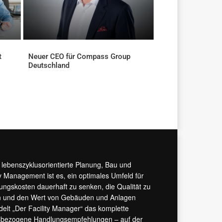
t
Neuer CEO für Compass Group
Deutschland
AKTUELLES
r lebenszyklusorientierte Planung, Bau und
y Management ist es, ein optimales Umfeld für
tungskosten dauerhaft zu senken, die Qualität zu
hern und den Wert von Gebäuden und Anlagen
ndelt „Der Facility Manager“ das komplette
isbezogene Handlungsempfehlungen – auf der