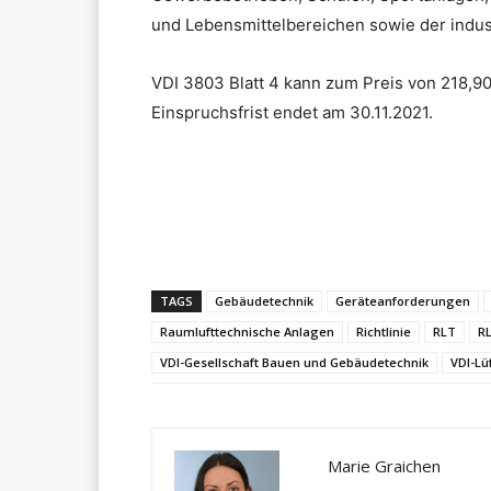
und Lebensmittelbereichen sowie der indust
VDI 3803 Blatt 4 kann zum Preis von 218,9
Einspruchsfrist endet am 30.11.2021.
Teilen
TAGS
Gebäudetechnik
Geräteanforderungen
Raumlufttechnische Anlagen
Richtlinie
RLT
R
VDI-Gesellschaft Bauen und Gebäudetechnik
VDI-Lü
Marie Graichen