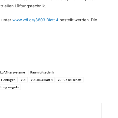
riellen Lüftungstechnik.
0 unter
www.vdi.de/3803 Blatt 4
bestellt werden. Die
Luftfiltersysteme
Raumlufttechnik
LT-Anlagen
VDI
VDI 3803 Blatt 4
VDI-Gesellschaft
ftungsregeln