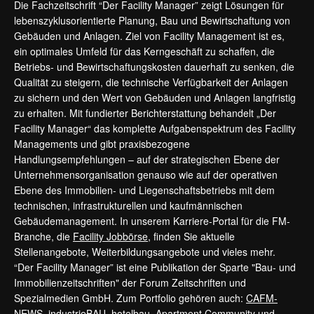
Die Fachzeitschrift “Der Facility Manager” zeigt Lösungen für
lebenszyklusorientierte Planung, Bau und Bewirtschaftung von
Gebäuden und Anlagen. Ziel von Facility Management ist es,
ein optimales Umfeld für das Kerngeschäft zu schaffen, die
Betriebs- und Bewirtschaftungskosten dauerhaft zu senken, die
Qualität zu steigern, die technische Verfügbarkeit der Anlagen
zu sichern und den Wert von Gebäuden und Anlagen langfristig
zu erhalten. Mit fundierter Berichterstattung behandelt „Der
Facility Manager“ das komplette Aufgabenspektrum des Facility
Managements und gibt praxisbezogene
Handlungsempfehlungen – auf der strategischen Ebene der
Unternehmensorganisation genauso wie auf der operativen
Ebene des Immobilien- und Liegenschaftsbetriebs mit dem
technischen, infrastrukturellen und kaufmännischen
Gebäudemanagement. In unserem Karriere-Portal für die FM-
Branche, die
Facility Jobbörse
, finden Sie aktuelle
Stellenangebote, Weiterbildungsangebote und vieles mehr.
“Der Facility Manager” ist eine Publikation der Sparte "Bau- und
Immobilienzeitschriften" der Forum Zeitschriften und
Spezialmedien GmbH. Zum Portfolio gehören auch:
CAFM-
NEWS
,
industrieBAU
,
hotelbau
,
Apartment Community
und