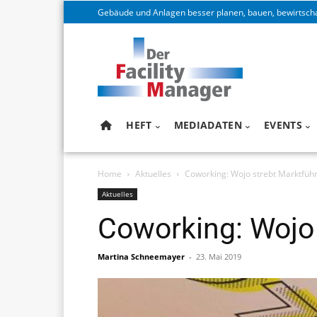
Gebäude und Anlagen besser planen, bauen, bewirtsch
HEFT
MEDIADATEN
EVENTS
Home
Aktuelles
Coworking: Wojo strebt Marktführ
Aktuelles
Coworking: Wojo 
Martina Schneemayer
-
23. Mai 2019