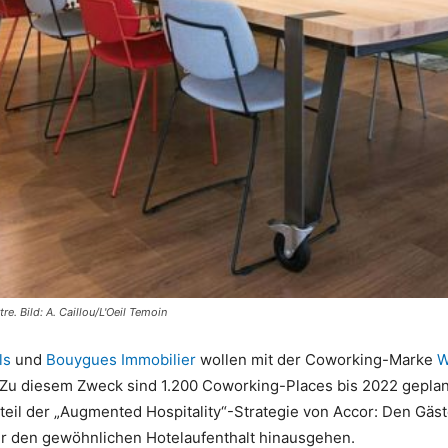
e. Bild: A. Caillou/L'Oeil Temoin
ls
und
Bouygues Immobilier
wollen mit der Coworking-Marke
W
. Zu diesem Zweck
sind 1.200 Coworking-Places bis 2022 geplan
teil der „Augmented Hospitality“-Strategie von Accor: Den Gäs
r den gewöhnlichen Hotelaufenthalt hinausgehen.