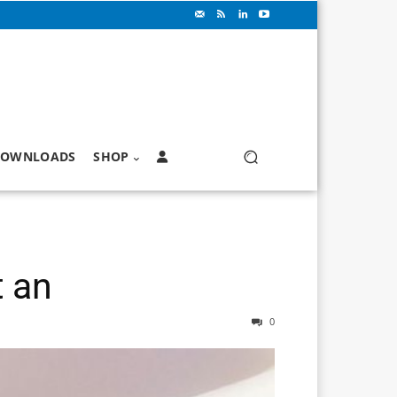
OWNLOADS
SHOP
t an
0